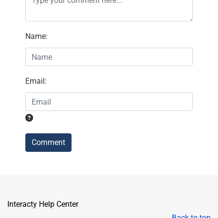
Name
:
Email
:
Comment
Interacty Help Center
Back to top